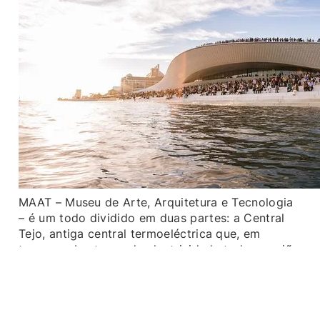
MAAT – Museu de Arte, Arquitetura e Tecnologia
– é um todo dividido em duas partes: a Central
Tejo, antiga central termoeléctrica que, em
tempos, abasteceu de electricidade toda a região
de Lisboa, e o novo edifício, moderno que só
visto, projectado pela arquitecta britânica
Amanda Levete.Visto de terra, mal interfere na
paisagem ribeirinha. Do lado do rio, a estrutura