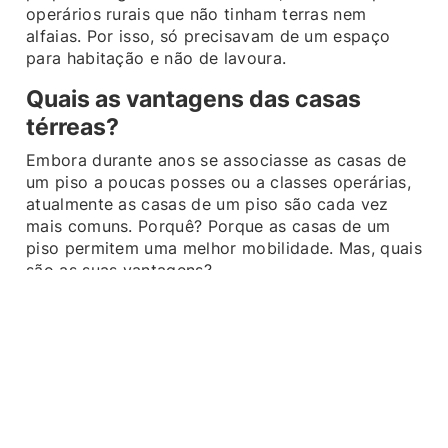
operários rurais que não tinham terras nem
alfaias. Por isso, só precisavam de um espaço
para habitação e não de lavoura.
Quais as vantagens das casas
térreas?
Embora durante anos se associasse as casas de
um piso a poucas posses ou a classes operárias,
atualmente as casas de um piso são cada vez
mais comuns. Porquê? Porque as casas de um
piso permitem uma melhor mobilidade. Mas, quais
são as suas vantagens?
A inexistência de escadas garante uma melhor
mobilidade sem recursos a meios mecânicos;
Permite uma melhor articulação das diferentes
espaços interiores com o espaço exterior
envolvente;
Execução de obra mais célere, entre outras;