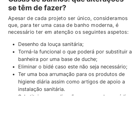
se têm de fazer?
Apesar de cada projeto ser único, consideramos
que, para ter uma casa de banho moderna, é
necessário ter em atenção os seguintes aspetos:
Desenho da louça sanitária;
Torná-la funcional o que poderá por substituir a
banheira por uma base de duche;
Eliminar o bidé caso este não seja necessário;
Ter uma boa arrumação para os produtos de
higiene diária assim como artigos de apoio a
instalação sanitária.
Substituir as canalizações no caso de o prédio
ser antigo;
​Se tiver em consideração os aspetos
anteriormente referidos , verá que a sua casa de
banho ficará muito mais acolhedora e convidativa
para um banho relaxante ao final de um dia de