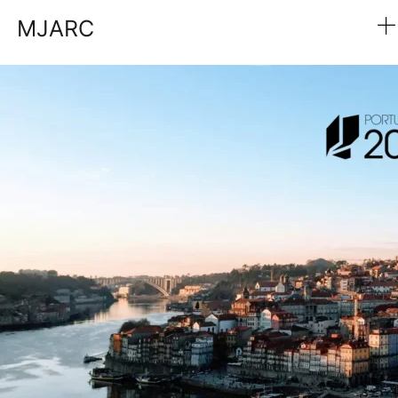
Étiquette :
PT2030
MJARC