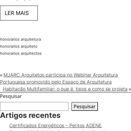
LER MAIS
honorarios arquitetura
honorarios arquiteto
honorarios arquitectos
«
MJARC Arquitetos participa no Webinar Arquitetura
Portuguesa promovido pelo Espaço de Arquitetura
»
Habitação Multifamiliar: o que é, tipos e como se projeta
Pesquisar
Pesquisar
Artigos recentes
Certificados Energéticos – Peritos ADENE